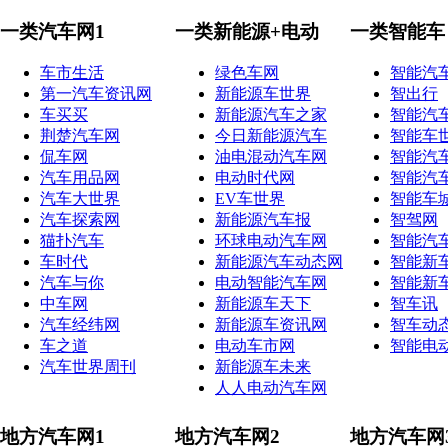
一类汽车网1
一类新能源+电动
一类智能车
车市生活
绿色车网
智能汽
第一汽车资讯网
新能源车世界
智出行
车买买
新能源汽车之家
智能汽
荆楚汽车网
今日新能源汽车
智能车
侃车网
油电混动汽车网
智能汽
汽车用品网
电动时代网
智能汽
汽车大世界
EV车世界
智能车
汽车探索网
新能源汽车报
智驾网
猫扑汽车
环球电动汽车网
智能汽
车时代
新能源汽车动态网
智能新
汽车与你
电动智能汽车网
智能新
中车网
新能源车天下
智车讯
汽车经纬网
新能源车资讯网
智车动
车之道
电动车市网
智能电
汽车世界周刊
新能源车未来
人人电动汽车网
地方汽车网1
地方汽车网2
地方汽车网