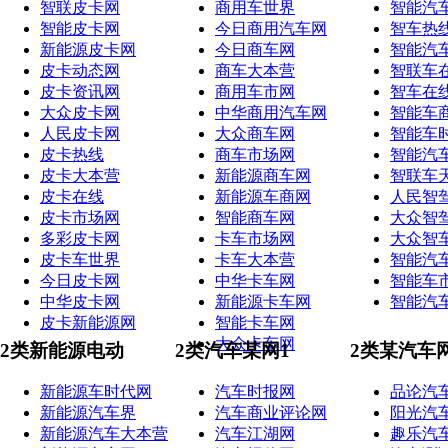
智联皮卡网
商用车世界
智能汽
智能皮卡网
今日商用汽车网
智车热
新能源皮卡网
今日商车网
智能汽
皮卡动态网
商车大本营
智联车
皮卡资讯网
商用车市网
智车在
大众皮卡网
中华商用汽车网
智能车
人民皮卡网
大众商车网
智能车
皮卡热线
商车市场网
智能汽
皮卡大本营
新能源商车网
智联车
皮卡在线
新能源车商网
人民智
皮卡市场网
智能商车网
大众智
多彩皮卡网
卡车市场网
大众智
皮卡车世界
卡车大本营
智能汽
今日皮卡网
中华卡车网
智能车
中华皮卡网
新能源卡车网
智能汽
皮卡新能源网
智能卡车网
大众卡车网
2类新能源电动
2类汽车某网1
2类某汽车
新能源车时代网
汽车时报网
品论汽
新能源汽车界
汽车商业评论网
阳光汽
新能源汽车大本营
汽车江湖网
趣乐汽