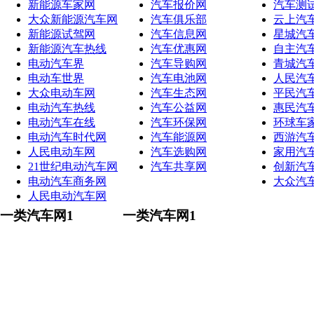
新能源车家网
汽车报价网
汽车测
大众新能源汽车网
汽车俱乐部
云上汽
新能源试驾网
汽车信息网
星城汽
新能源汽车热线
汽车优惠网
自主汽
电动汽车界
汽车导购网
青城汽
电动车世界
汽车电池网
人民汽
大众电动车网
汽车生态网
平民汽
电动汽车热线
汽车公益网
惠民汽
电动汽车在线
汽车环保网
环球车
电动汽车时代网
汽车能源网
西游汽
人民电动车网
汽车选购网
家用汽
21世纪电动汽车网
汽车共享网
创新汽
电动汽车商务网
大众汽
人民电动汽车网
一类汽车网1
一类汽车网1