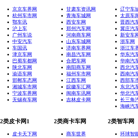
京京车界网
甘肃车资讯网
辽宁车
杭州车市网
青海车城网
太原车
鄂车讯
西安车网
晋西汽
沪上车
郑州汽车网
冀庄汽
广州车说
河南商车网
新安车
中安汽车
山东车城网
浙车网
车国讯
济南车界网
浙江车
津京车网
南昌汽车网
华东汽
巴蜀车都网
合肥车网
华南汽
陕北车网
南阳商车网
西北汽
渝语车网
福州车市网
西南汽
邯郸车态网
江西车网
西部车
湘城车市网
皖徽车汇网
东北汽
宁波车界网
闽南车讯网
华北汽
无锡有车网
吉林皮卡网
长三角
海峡汽
2类皮卡网1
2类商卡车网
2类智车网
皮卡天下网
商车世界
环球智